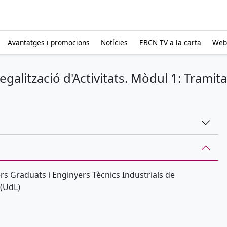
Avantatges i promocions
Notícies
EBCN TV a la carta
Web
galització d'Activitats. Mòdul 1: Tramitac
ers Graduats i Enginyers Tècnics Industrials de
 (UdL)