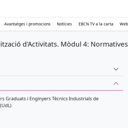
Avantatges i promocions
Notícies
EBCN TV a la carta
Web
ització d'Activitats. Mòdul 4: Normativ
ers Graduats i Enginyers Tècnics Industrials de
 (UdL)